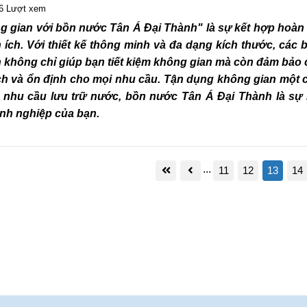
6 Lượt xem
g gian với bồn nước Tân Á Đại Thành" là sự kết hợp hoàn
n ích. Với thiết kế thông minh và đa dạng kích thước, các
 không chỉ giúp bạn tiết kiệm không gian mà còn đảm bảo
 và ổn định cho mọi nhu cầu. Tận dụng không gian một 
 nhu cầu lưu trữ nước, bồn nước Tân Á Đại Thành là sự
anh nghiệp của bạn.
...
11
12
13
14
 trình thực tế giao lắp đặt bộ máy
Công trình thực tế giao 
 nóng Đại Thành Classic 160L tai
inox Đại Thành 1000L Đ
Quận 12
Đức