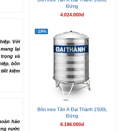
Đứng
4.024.000đ
-19%
hiệp. Với
 mang lại
 trọng và
hiệp, bồn
tiết kiệm
Bồn inox Tân Á Đại Thành 1500L
Đứng
 hoàn hảo
6.196.000đ
dụng nước