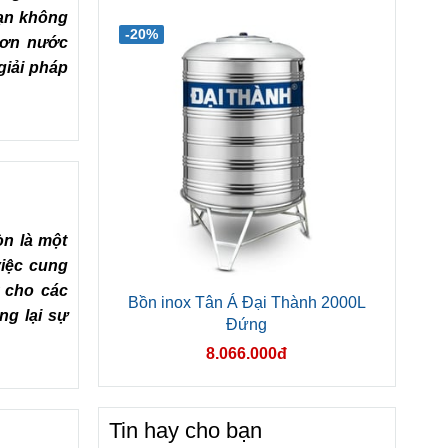
bạn không
-20%
 đơn nước
giải pháp
òn là một
việc cung
 cho các
Bồn inox Tân Á Đại Thành 2000L
ng lại sự
Đứng
8.066.000đ
Tin hay cho bạn