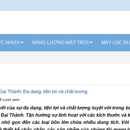
ỚC NHỰA
NĂNG LƯỢNG MẶT TRỜI
MÁY LỌC N
ại Thành: Đa dạng, tiện lợi và chất lượng
4 Lượt xem
t của sự đa dạng, tiện lợi và chất lượng tuyệt vời trong b
Đại Thành. Tận hưởng sự linh hoạt với các kích thước và 
 nhỏ gọn đến các loại bồn lớn chứa nhiều dung tích. Với 
 thiết kế chắc chắn, các sản phẩm của chúng tôi mang lạ