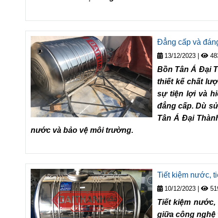
Đẳng cấp và đáng
13/12/2023
|
48
Bồn Tân Á Đại T
thiết kế chất l
sự tiện lợi và 
đẳng cấp. Dù sử
Tân Á Đại Thành
nước và bảo vệ môi trường.
Tiết kiệm nước, t
10/12/2023
|
51
Tiết kiệm nước, 
giữa công nghệ t