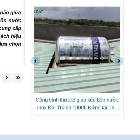
 hảo giữa
 bồn nước
 cung cấp
cách hiệu
 lựa chọn
kéo bồn nước
Công trình thực tế giao và hỗ trợ kéo
Côn
ứng tại Thủ
lầu bồn nước inox Tân Thành 1000L
ino
ngang tại Gò Vấp