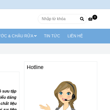
0
ƯỚC & CHẬU RỬA
TIN TỨC
LIÊN HỆ
Hotline
ộ sưu tập
kiểu dáng
chất liệu
i sự tiện