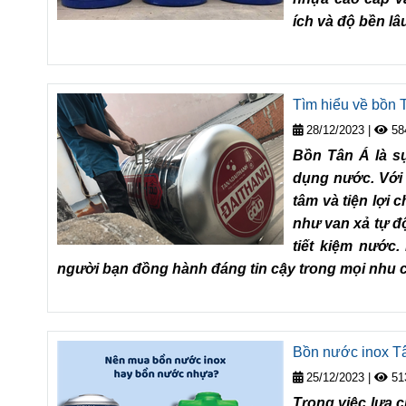
ích và độ bền lâ
Tìm hiểu về bồn T
28/12/2023
|
58
Bồn Tân Á là sự
dụng nước. Với 
tâm và tiện lợi 
như van xả tự đ
tiết kiệm nước
người bạn đồng hành đáng tin cậy trong mọi nhu c
Bồn nước inox Tâ
25/12/2023
|
51
Trong việc lựa 