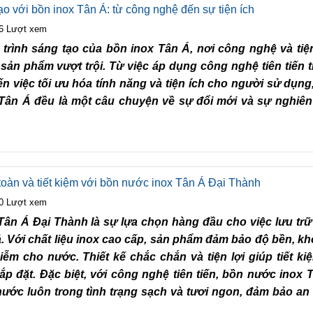
ạo với bồn inox Tân Á: từ công nghệ đến sự tiện ích
6 Lượt xem
rình sáng tạo của bồn inox Tân Á, nơi công nghệ và tiệ
 sản phẩm vượt trội. Từ việc áp dụng công nghệ tiên tiến 
ến việc tối ưu hóa tính năng và tiện ích cho người sử dụng
Tân Á đều là một câu chuyện về sự đổi mới và sự nghiê
toàn và tiết kiệm với bồn nước inox Tân Á Đại Thành
0 Lượt xem
ân Á Đại Thành là sự lựa chọn hàng đầu cho việc lưu tr
. Với chất liệu inox cao cấp, sản phẩm đảm bảo độ bền, kh
ễm cho nước. Thiết kế chắc chắn và tiện lợi giúp tiết k
lắp đặt. Đặc biệt, với công nghệ tiên tiến, bồn nước inox 
ước luôn trong tình trạng sạch và tươi ngon, đảm bảo an