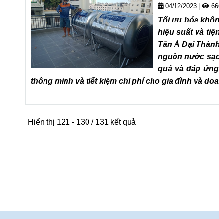
04/12/2023
|
66
Tối ưu hóa khôn
hiệu suất và tiệ
Tân Á Đại Thành
nguồn nước sạch
quả và đáp ứng
thông minh và tiết kiệm chi phí cho gia đình và do
Hiển thị 121 - 130 / 131 kết quả
Công trình thực tế giao 2 bồn nước
Công
inox Đại Thành 500L Nằm tại Đồng
nước
Nai