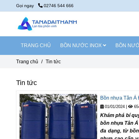
Gọi ngay
02746 544 666
TRANG CHỦ
BỒN NƯỚC INOX
BỒN NƯ
Trang chủ
/
Tin tức
Tin tức
Bồn nhựa Tân Á Đ
01/01/2024
|
65
Khám phá bí quyế
bồn nhựa Tân Á 
đa dạng, từ bồn
nhựa cao cấp và