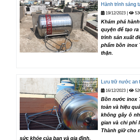
Hành trình sáng t
19/12/2023
|
53
Khám phá hành t
quyện để tạo ra
trình sản xuất đ
phẩm bồn inox 
thận.
Lưu trữ nước an 
16/12/2023
|
52
Bồn nước inox T
toàn và hiệu quả
không gây ô nhi
gian và chi phí 
Thành giữ cho n
sức khỏe của bạn và gia đình.