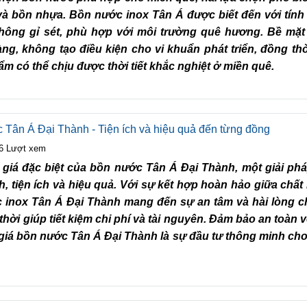
à bồn nhựa. Bồn nước inox Tân Á được biết đến với tính
không gỉ sét, phù hợp với môi trường quê hương. Bề mặ
ng, không tạo điều kiện cho vi khuẩn phát triển, đồng th
m có thể chịu được thời tiết khắc nghiệt ở miền quê.
 Tân Á Đại Thành - Tiện ích và hiệu quả đến từng đồng
6 Lượt xem
iá đặc biệt của bồn nước Tân Á Đại Thành, một giải phá
, tiện ích và hiệu quả. Với sự kết hợp hoàn hảo giữa chất
ớc inox Tân Á Đại Thành mang đến sự an tâm và hài lòng 
thời giúp tiết kiệm chi phí và tài nguyên. Đảm bảo an toàn v
o giá bồn nước Tân Á Đại Thành là sự đầu tư thông minh ch