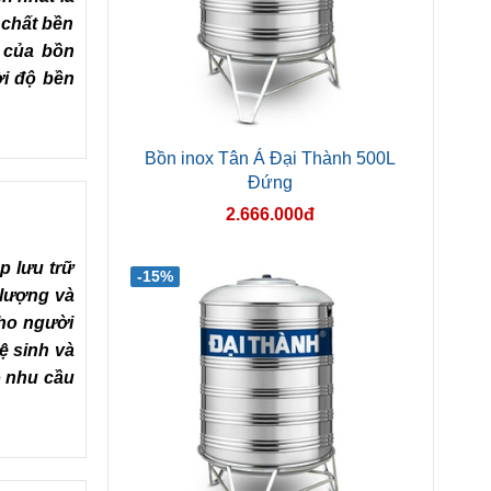
 chất bền
t của bồn
ời độ bền
Bồn inox Tân Á Đại Thành 500L
Đứng
2.666.000đ
p lưu trữ
-15%
 lượng và
cho người
ệ sinh và
o nhu cầu