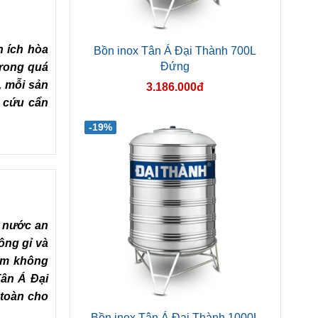
n ích hòa
Bồn inox Tân Á Đại Thành 700L
Đứng
trong quá
, mỗi sản
3.186.000đ
n cứu cẩn
-19%
ữ nước an
ông gỉ và
iệm không
Tân Á Đại
 toàn cho
Bồn inox Tân Á Đại Thành 1000L