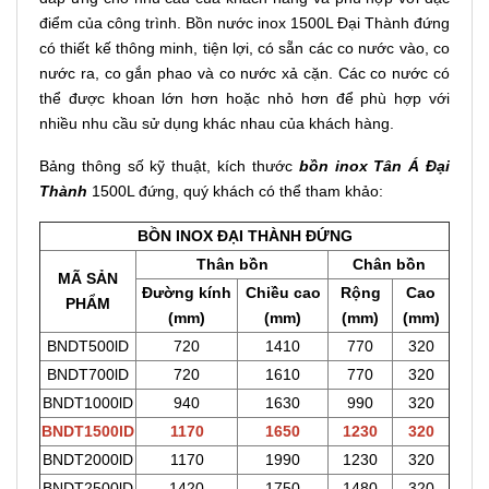
điểm của công trình. Bồn nước inox 1500L Đại Thành đứng
có thiết kế thông minh, tiện lợi, có sẵn các co nước vào, co
nước ra, co gắn phao và co nước xả cặn. Các co nước có
thể được khoan lớn hơn hoặc nhỏ hơn để phù hợp với
nhiều nhu cầu sử dụng khác nhau của khách hàng.
Bảng thông số kỹ thuật, kích thước
bồn inox Tân Á Đại
Thành
1500L đứng, quý khách có thể tham khảo:
BỒN INOX ĐẠI THÀNH ĐỨNG
Thân bồn
Chân bồn
MÃ SẢN
Đường kính
Chiều cao
Rộng
Cao
PHẨM
(mm)
(mm)
(mm)
(mm)
BNDT500lD
720
1410
770
320
BNDT700lD
720
1610
770
320
BNDT1000lD
940
1630
990
320
BNDT1500lD
1170
1650
1230
320
BNDT2000lD
1170
1990
1230
320
BNDT2500lD
1420
1750
1480
320