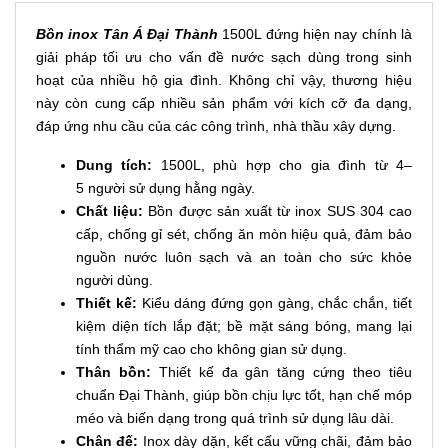
Bồn inox Tân Á Đại Thành
1500L đứng hiện nay chính là
giải pháp tối ưu cho vấn đề nước sạch dùng trong sinh
hoạt của nhiều hộ gia đình. Không chỉ vậy, thương hiệu
này còn cung cấp nhiều sản phẩm với kích cỡ đa dạng,
đáp ứng nhu cầu của các công trình, nhà thầu xây dựng.
Dung tích:
1500L, phù hợp cho gia đình từ 4–
5 người sử dụng hằng ngày.
Chất liệu:
Bồn được sản xuất từ inox SUS 304 cao
cấp, chống gỉ sét, chống ăn mòn hiệu quả, đảm bảo
nguồn nước luôn sạch và an toàn cho sức khỏe
người dùng.
Thiết kế:
Kiểu dáng đứng gọn gàng, chắc chắn, tiết
kiệm diện tích lắp đặt; bề mặt sáng bóng, mang lại
tính thẩm mỹ cao cho không gian sử dụng.
Thân bồn:
Thiết kế đa gân tăng cứng theo tiêu
chuẩn Đại Thành, giúp bồn chịu lực tốt, hạn chế móp
méo và biến dạng trong quá trình sử dụng lâu dài.
Chân đế:
Inox dày dặn, kết cấu vững chãi, đảm bảo