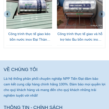
Công trình thực tế giao kéo
Công trình thực tế giao và hỗ
bồn nước inox Đại Thành
trợ kéo lầu bồn nước inox
n
1000L Đứng tại Thủ Đức
Tân Thành 1000L ngang tại
Gò Vấp
VỀ CHÚNG TÔI
Là hệ thống phân phối chuyên nghiệp NPP Tiến Đạt đảm bảo
cam kết cung cấp hàng chính hãng 100%. Đảm bảo mọi quyền lợi
cho quý khách hàng và mang đến cho quý khách những trải
nghiệm tuyệt vời nhất!
THÔNG TIN - CHÍNH SÁCH