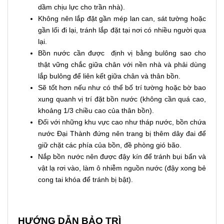
dầm chịu lực cho trần nhà).
Không nên lắp đặt gần mép lan can, sát tường hoặc
gần lối đi lại, tránh lắp đặt tại nơi có nhiều người qua
lại.
Bồn nước cần được định vị bằng bulông sao cho
thật vững chắc giữa chân với nền nhà và phải dùng
lắp bulông để liên kết giữa chân và thân bồn.
Sẽ tốt hơn nếu như có thể bố trí tường hoặc bờ bao
xung quanh vị trí đặt bồn nước (không cần quá cao,
khoảng 1/3 chiều cao của thân bồn).
Đối với những khu vực cao như tháp nước, bồn chứa
nước Đại Thành đứng nên trang bị thêm dây đai để
giữ chặt các phía của bồn, đề phòng gió bão.
Nắp bồn nước nên được đậy kín để tránh bụi bẩn và
vật lạ rơi vào, làm ô nhiễm nguồn nước (đậy xong bẻ
cong tai khóa để tránh bị bật).
HƯỚNG DẪN BẢO TRÌ