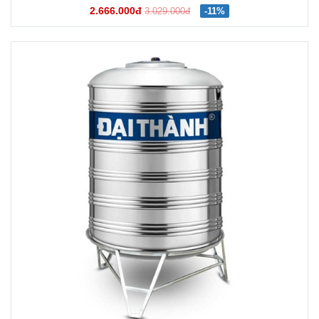
2.666.000đ
3.029.000đ
-11%