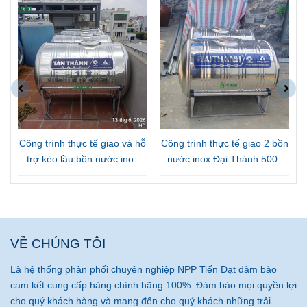
Công trình thực tế giao và hỗ
Công trình thực tế giao 2 bồn
Công
trợ kéo lầu bồn nước inox
nước inox Đại Thành 500L
đặt 
Tân Thành 1000L ngang tại
Nằm tại Đồng Nai
Thành
Gò Vấp
VỀ CHÚNG TÔI
Là hệ thống phân phối chuyên nghiệp NPP Tiến Đạt đảm bảo
cam kết cung cấp hàng chính hãng 100%. Đảm bảo mọi quyền lợi
cho quý khách hàng và mang đến cho quý khách những trải