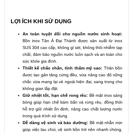
LỢI ÍCH KHI SỬ DỤNG
An toàn tuyệt đối cho nguồn nước sinh hoạt:
Bồn inox Tân Á Đại Thành được sản xuất từ inox
SUS 304 cao cấp, không gỉ sét, không thôi nhiễm tạp
chất, đảm bảo nguồn nước luôn sạch và an toàn cho
sức khỏe gia đình.
Thiết kế chắc chắn, tính thẩm mỹ cao:
Thân bồn
được tạo gân tăng cứng đều, vừa nâng cao độ vững
chắc vừa mang lại vẻ ngoài hiện đại, sang trọng cho
không gian lắp đặt.
Giữ nhiệt tốt, hạn chế rong rêu:
Bề mặt inox sáng
bóng giúp hạn chế bám bẩn và rong rêu, đồng thời
hỗ trợ giữ nhiệt ổn định, nâng cao chất lượng nước
trong quá trình sử dụng.
Dễ dàng vệ sinh và bảo dưỡng:
Bề mặt nhẵn mịn
giúp việc lau chùi, vệ sinh bồn trở nên nhanh chóng,