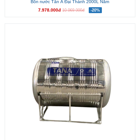
Bồn nước Tân Á Đại Thành 2000L Nằm
7.978.000đ
10.069.000đ
-20%